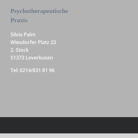
Psychotherapeutische
Praxis
Silvia Palm
Wiesdorfer Platz 23
2. Stock
51373 Leverkusen
Tel: 0214/831 81 96